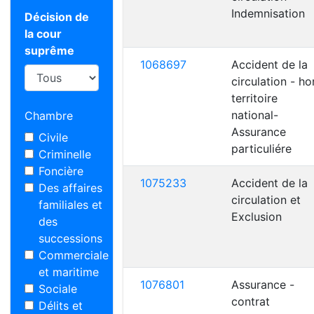
Indemnisation
Décision de
la cour
suprême
1068697
Accident de la
circulation - ho
territoire
national-
Chambre
Assurance
Civile
particuliére
Criminelle
Foncière
1075233
Accident de la
Des affaires
circulation et
familiales et
Exclusion
des
successions
Commerciale
et maritime
1076801
Assurance -
Sociale
contrat
Délits et