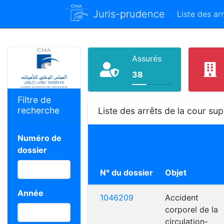
Juris-prudence
Liste des ar
Assurés
38
Filtre de
recherche
Liste des arrêts de la cour s
Numéro de
dossier
N° du dossier
Objet
Année
1046209
Accident
corporel de la
circulation-