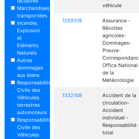
lacustres
véhicule
Marchandises
transportées
1259319
Assurance -
Incendie,
Récoltes
Explosion
agricoles-
et
Dommages-
Eléments
Preuve-
Naturels
Correspondanc
Autres
Office National
dommages
de la
aux biens
Météorologie
Responsabilité
Civile des
1332108
Accident de la
Véhicules
circulation-
terrestres
Accident
automoteurs
individuel -
Responsabilité
Responsabilité
Civile des
total
Véhicules