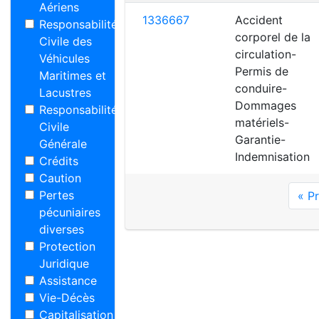
Aériens
1336667
Accident
Responsabilité
corporel de la
Civile des
circulation-
Véhicules
Permis de
Maritimes et
conduire-
Lacustres
Dommages
Responsabilité
matériels-
Civile
Garantie-
Générale
Indemnisation
Crédits
Caution
Pertes
« P
pécuniaires
diverses
Protection
Juridique
Assistance
Vie-Décès
Capitalisation