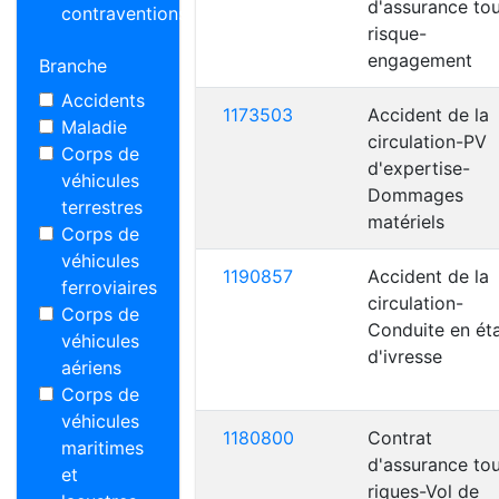
d'assurance to
contraventions
risque-
engagement
Branche
Accidents
1173503
Accident de la
Maladie
circulation-PV
Corps de
d'expertise-
véhicules
Dommages
terrestres
matériels
Corps de
véhicules
1190857
Accident de la
ferroviaires
circulation-
Corps de
Conduite en ét
véhicules
d'ivresse
aériens
Corps de
véhicules
1180800
Contrat
maritimes
d'assurance to
et
riques-Vol de