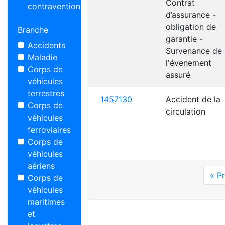
Contrat
contraventions
d’assurance -
obligation de
Branche
garantie -
Accidents
Survenance de
Maladie
l'évenement
Corps de
assuré
véhicules
terrestres
1457130
Accident de la
Corps de
circulation
véhicules
ferroviaires
Corps de
véhicules
aériens
« P
Corps de
véhicules
maritimes
et