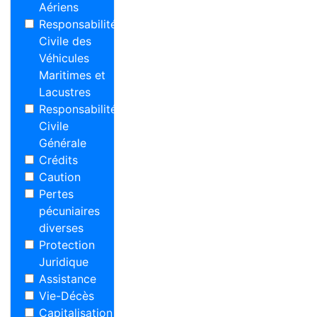
Aériens
Responsabilité
Civile des
Véhicules
Maritimes et
Lacustres
Responsabilité
Civile
Générale
Crédits
Caution
Pertes
pécuniaires
diverses
Protection
Juridique
Assistance
Vie-Décès
Capitalisation