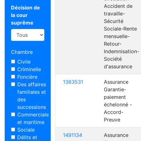
Accident de
Décision de
travaille-
la cour
Sécurité
suprême
Sociale-Rente
mensuelle-
Retour-
Indemnisation-
Chambre
Société
Civile
d'assurance
Criminelle
Foncière
1383531
Assurance
Des affaires
Garantie-
familiales et
paiement
des
échelonné -
successions
Accord-
Commerciale
Preuve
et maritime
Sociale
1491134
Assurance
Délits et