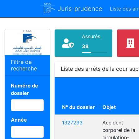
Juris-prudence
Liste des ar
Assurés
38
Filtre de
recherche
Liste des arrêts de la cour s
Numéro de
dossier
N° du dossier
Objet
Année
1327293
Accident
corporel de la
circulation-