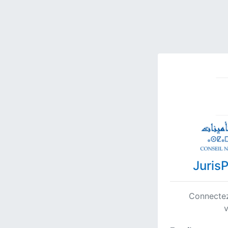
Juris
Connectez
v