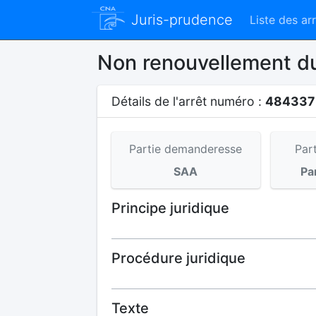
Juris-prudence
Liste des ar
Non renouvellement d
Détails de l'arrêt numéro :
48433
Partie demanderesse
Par
SAA
Pa
Principe juridique
Procédure juridique
Texte