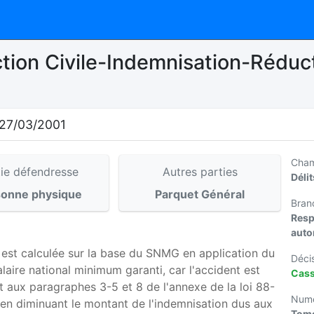
tion Civile-Indemnisation-Réduct
27/03/2001
Cha
tie défendresse
Autres parties
Déli
sonne physique
Parquet Général
Bran
Resp
auto
t est calculée sur la base du SNMG en application du
Déci
alaire national minimum garanti, car l'accident est
Cass
 aux paragraphes 3-5 et 8 de l'annexe de la loi 88-
Numé
 en diminuant le montant de l'indemnisation dus aux
Tome