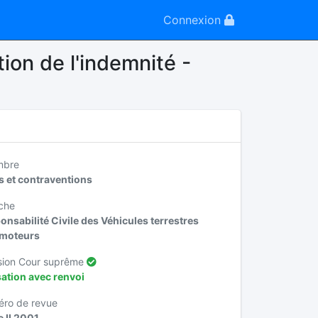
Connexion
ion de l'indemnité -
mbre
ts et contraventions
che
onsabilité Civile des Véhicules terrestres
moteurs
sion Cour suprême
ation avec renvoi
ro de revue
 II 2001